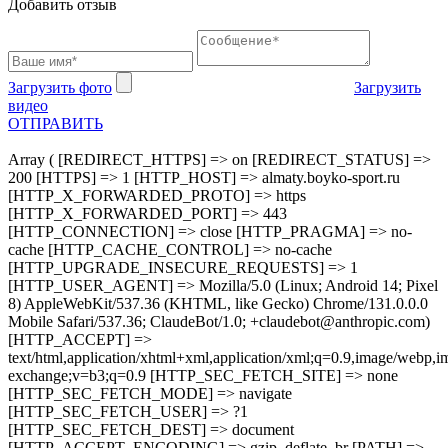
Добавить отзыв
Загрузить фото
Загрузить
видео
ОТПРАВИТЬ
Array ( [REDIRECT_HTTPS] => on [REDIRECT_STATUS] =>
200 [HTTPS] => 1 [HTTP_HOST] => almaty.boyko-sport.ru
[HTTP_X_FORWARDED_PROTO] => https
[HTTP_X_FORWARDED_PORT] => 443
[HTTP_CONNECTION] => close [HTTP_PRAGMA] => no-
cache [HTTP_CACHE_CONTROL] => no-cache
[HTTP_UPGRADE_INSECURE_REQUESTS] => 1
[HTTP_USER_AGENT] => Mozilla/5.0 (Linux; Android 14; Pixel
8) AppleWebKit/537.36 (KHTML, like Gecko) Chrome/131.0.0.0
Mobile Safari/537.36; ClaudeBot/1.0; +claudebot@anthropic.com)
[HTTP_ACCEPT] =>
text/html,application/xhtml+xml,application/xml;q=0.9,image/webp,im
exchange;v=b3;q=0.9 [HTTP_SEC_FETCH_SITE] => none
[HTTP_SEC_FETCH_MODE] => navigate
[HTTP_SEC_FETCH_USER] => ?1
[HTTP_SEC_FETCH_DEST] => document
[HTTP_ACCEPT_ENCODING] => gzip, deflate, br [PATH] =>