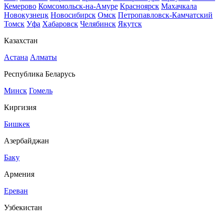
Кемерово
Комсомольск-на-Амуре
Красноярск
Махачкала
Новокузнецк
Новосибирск
Омск
Петропавловск-Камчатский
Томск
Уфа
Хабаровск
Челябинск
Якутск
Казахстан
Астана
Алматы
Республика Беларусь
Минск
Гомель
Киргизия
Бишкек
Азербайджан
Баку
Армения
Ереван
Узбекистан