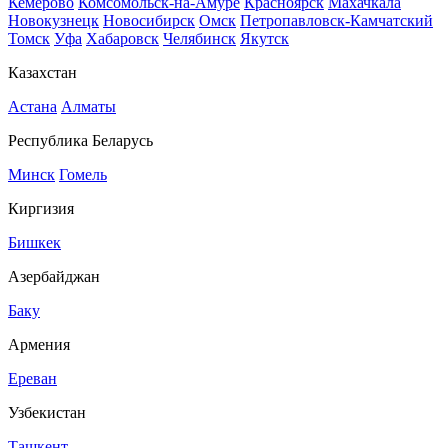
Кемерово
Комсомольск-на-Амуре
Красноярск
Махачкала
Новокузнецк
Новосибирск
Омск
Петропавловск-Камчатский
Томск
Уфа
Хабаровск
Челябинск
Якутск
Казахстан
Астана
Алматы
Республика Беларусь
Минск
Гомель
Киргизия
Бишкек
Азербайджан
Баку
Армения
Ереван
Узбекистан
Ташкент