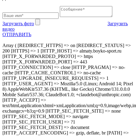
Загрузить фото
Загрузить
видео
ОТПРАВИТЬ
Array ( [REDIRECT_HTTPS] => on [REDIRECT_STATUS] =>
200 [HTTPS] => 1 [HTTP_HOST] => almaty.boyko-sport.ru
[HTTP_X_FORWARDED_PROTO] => https
[HTTP_X_FORWARDED_PORT] => 443
[HTTP_CONNECTION] => close [HTTP_PRAGMA] => no-
cache [HTTP_CACHE_CONTROL] => no-cache
[HTTP_UPGRADE_INSECURE_REQUESTS] => 1
[HTTP_USER_AGENT] => Mozilla/5.0 (Linux; Android 14; Pixel
8) AppleWebKit/537.36 (KHTML, like Gecko) Chrome/131.0.0.0
Mobile Safari/537.36; ClaudeBot/1.0; +claudebot@anthropic.com)
[HTTP_ACCEPT] =>
text/html,application/xhtml+xml,application/xml;q=0.9,image/webp,im
exchange;v=b3;q=0.9 [HTTP_SEC_FETCH_SITE] => none
[HTTP_SEC_FETCH_MODE] => navigate
[HTTP_SEC_FETCH_USER] => ?1
[HTTP_SEC_FETCH_DEST] => document
[HTTP_ACCEPT_ENCODING] => gzip, deflate, br [PATH] =>