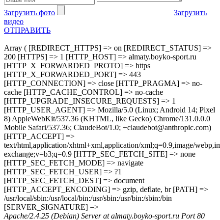
Загрузить фото
Загрузить
видео
ОТПРАВИТЬ
Array ( [REDIRECT_HTTPS] => on [REDIRECT_STATUS] =>
200 [HTTPS] => 1 [HTTP_HOST] => almaty.boyko-sport.ru
[HTTP_X_FORWARDED_PROTO] => https
[HTTP_X_FORWARDED_PORT] => 443
[HTTP_CONNECTION] => close [HTTP_PRAGMA] => no-
cache [HTTP_CACHE_CONTROL] => no-cache
[HTTP_UPGRADE_INSECURE_REQUESTS] => 1
[HTTP_USER_AGENT] => Mozilla/5.0 (Linux; Android 14; Pixel
8) AppleWebKit/537.36 (KHTML, like Gecko) Chrome/131.0.0.0
Mobile Safari/537.36; ClaudeBot/1.0; +claudebot@anthropic.com)
[HTTP_ACCEPT] =>
text/html,application/xhtml+xml,application/xml;q=0.9,image/webp,im
exchange;v=b3;q=0.9 [HTTP_SEC_FETCH_SITE] => none
[HTTP_SEC_FETCH_MODE] => navigate
[HTTP_SEC_FETCH_USER] => ?1
[HTTP_SEC_FETCH_DEST] => document
[HTTP_ACCEPT_ENCODING] => gzip, deflate, br [PATH] =>
/usr/local/sbin:/usr/local/bin:/usr/sbin:/usr/bin:/sbin:/bin
[SERVER_SIGNATURE] =>
Apache/2.4.25 (Debian) Server at almaty.boyko-sport.ru Port 80