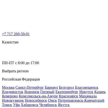
+7 717 269-59-01
Казахстан
ПН-ПТ с 8:00 до 17:00
Выбрать регион
Российская Федерация
Москва
Санкт-Петербург
Барнаул
Белгород
Благовещенск
Владивосток
Воронеж
Грозный
Екатеринбург
Иркутск
Казань
Кемерово
Комсомольск-на-Амуре
Красноярск
Махачкала
Новокузнецк
Новосибирск
Омск
Петропавловск-Камчатский
Томск
Уфа
Хабаровск
Челябинск
Якутск