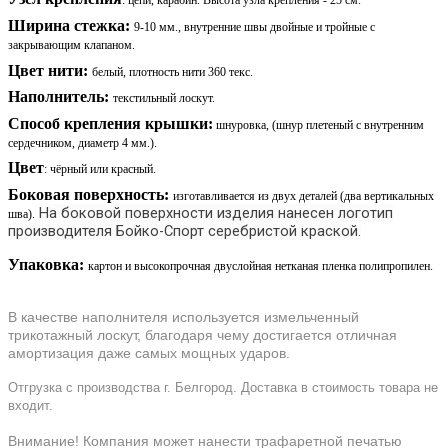
: цепи, карабин. Высота узла крепления - 25 см.
Ширина стежка:
9-10 мм.,
внутренние швы двойные и тройные с
закрывающим клапаном.
Цвет нити:
белый, плотность нити 360 текс.
Наполнитель:
текстильный лоскут.
Способ крепления крышки:
шнуровка, (шнур плетеный с внутренним
сердечником, диаметр 4 мм.).
Цвет
: чёрный или красный.
Боковая поверхность:
изготавливается из двух деталей (два вертикальных
На боковой поверхности изделия нанесен логотип
шва).
производителя Бойко-Спорт серебристой краской.
Упаковка:
картон и высокопрочная двуслойная нетканая пленка полипропилен.
В качестве наполнителя используется измельченный
трикотажный лоскут, благодаря чему достигается отличная
амортизация даже самых мощных ударов.
Отгрузка с производства г. Белгород. Доставка в стоимость товара не
входит.
Внимание! Компания может нанести трафаретной печатью