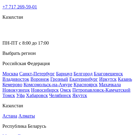
+7 717 269-59-01
Казахстан
ПН-ПТ с 8:00 до 17:00
Выбрать регион
Российская Федерация
Москва
Санкт-Петербург
Барнаул
Белгород
Благовещенск
Владивосток
Воронеж
Грозный
Екатеринбург
Иркутск
Казань
Кемерово
Комсомольск-на-Амуре
Красноярск
Махачкала
Новокузнецк
Новосибирск
Омск
Петропавловск-Камчатский
Томск
Уфа
Хабаровск
Челябинск
Якутск
Казахстан
Астана
Алматы
Республика Беларусь