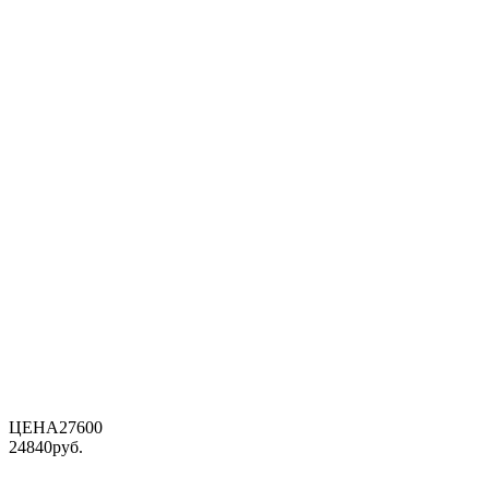
ЦЕНА
27600
24840
руб.