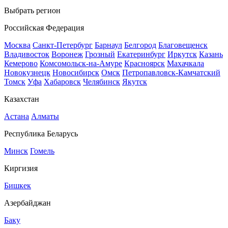
Выбрать регион
Российская Федерация
Москва
Санкт-Петербург
Барнаул
Белгород
Благовещенск
Владивосток
Воронеж
Грозный
Екатеринбург
Иркутск
Казань
Кемерово
Комсомольск-на-Амуре
Красноярск
Махачкала
Новокузнецк
Новосибирск
Омск
Петропавловск-Камчатский
Томск
Уфа
Хабаровск
Челябинск
Якутск
Казахстан
Астана
Алматы
Республика Беларусь
Минск
Гомель
Киргизия
Бишкек
Азербайджан
Баку