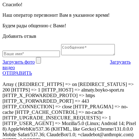
Cпасибо!
Наш оператор перезвонит Вам в указанное время!
Будем рады общению с Вами!
Добавить отзыв
Загрузить фото
Загрузить
видео
ОТПРАВИТЬ
Array ( [REDIRECT_HTTPS] => on [REDIRECT_STATUS] =>
200 [HTTPS] => 1 [HTTP_HOST] => almaty.boyko-sport.ru
[HTTP_X_FORWARDED_PROTO] => https
[HTTP_X_FORWARDED_PORT] => 443
[HTTP_CONNECTION] => close [HTTP_PRAGMA] => no-
cache [HTTP_CACHE_CONTROL] => no-cache
[HTTP_UPGRADE_INSECURE_REQUESTS] => 1
[HTTP_USER_AGENT] => Mozilla/5.0 (Linux; Android 14; Pixel
8) AppleWebKit/537.36 (KHTML, like Gecko) Chrome/131.0.0.0
Mobile Safari/537.36; ClaudeBot/1.0; +claudebot@anthropic.com)