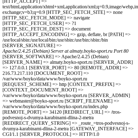
[HTTP_ACCEPT] =>
text/html,application/xhtml+xml,application/xml;q=0.9,image/webp,im
exchange;v=b3;q=0.9 [HTTP_SEC_FETCH_SITE] => none
[HTTP_SEC_FETCH_MODE] => navigate
[HTTP_SEC_FETCH_USER] => ?1
[HTTP_SEC_FETCH_DEST] => document
[HTTP_ACCEPT_ENCODING] => gzip, deflate, br [PATH] =>
/usr/local/sbin:/usr/local/bin:/usr/sbin:/usr/bin:/sbin:/bin
[SERVER_SIGNATURE] =>
Apache/2.4.25 (Debian) Server at almaty.boyko-sport.ru Port 80
[SERVER_SOFTWARE] => Apache/2.4.25 (Debian)
[SERVER_NAME] => almaty.boyko-sport.ru [SERVER_ADDR]
=> 127.0.0.1 [SERVER_PORT] => 80 [REMOTE_ADDR] =>
216.73.217.110 [DOCUMENT_ROOT] =>
/var/www/boyko/data/www/boyko-sport.ru
[REQUEST_SCHEME] => http [CONTEXT_PREFIX] =>
[CONTEXT_DOCUMENT_ROOT] =>
/var/www/boyko/data/www/boyko-sport.ru [SERVER_ADMIN]
=> webmaster@boyko-sport.ru [SCRIPT_FILENAME] =>
/var/www/boyko/data/www/boyko-sport.ru/index.php
[REMOTE_PORT] => 34120 [REDIRECT_URL] => /tros-
podvesnoj-s-dvumya-karabinami-dlina-2-metra
[REDIRECT_QUERY_STRING] => _route_=tros-podvesnoj-s-
dvumya-karabinami-dlina-2-metra [GATEWAY_INTERFACE] =>
CGI/1.1 [SERVER_PROTOCOL] => HTTP/1.0