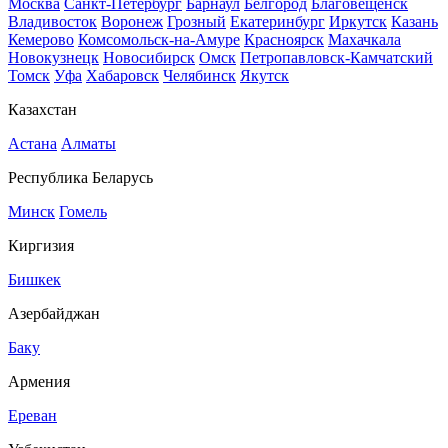
Москва
Санкт-Петербург
Барнаул
Белгород
Благовещенск
Владивосток
Воронеж
Грозный
Екатеринбург
Иркутск
Казань
Кемерово
Комсомольск-на-Амуре
Красноярск
Махачкала
Новокузнецк
Новосибирск
Омск
Петропавловск-Камчатский
Томск
Уфа
Хабаровск
Челябинск
Якутск
Казахстан
Астана
Алматы
Республика Беларусь
Минск
Гомель
Киргизия
Бишкек
Азербайджан
Баку
Армения
Ереван