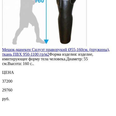
Мешок-манекен Силуэт праворукий Ø55-160см. (пружины),
ткань ПВХ 950-1100 гр/м2
Форма изделия: изделие,
имитирующее форму тела человека.Диаметр: 55
см.Высота: 160 с..
ЦЕНА
37200
29760
руб.