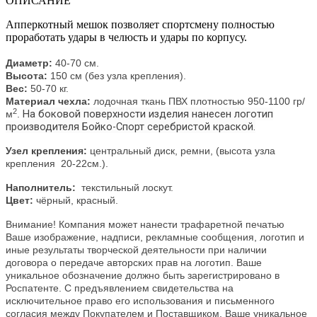
ОПИСАНИЕ
Апперкотный мешок позволяет спортсмену полностью
проработать удары в челюсть и удары по корпусу.
Диаметр:
40-70 см.
Высота:
150 см (без узла крепления).
Вес:
50-70 кг.
Материал чехла:
лодочная ткань ПВХ плотностью 950-1100 гр/
2
На боковой поверхности изделия нанесен логотип
м
.
производителя Бойко-Спорт серебристой краской.
Узел крепления:
центральный диск, ремни, (высота узла
крепления 20-22см.).
Наполнитель:
текстильный лоскут.
Цвет:
чёрный, красный.
Внимание! Компания может нанести трафаретной печатью
Ваше изображение, надписи, рекламные сообщения, логотип и
иные результаты творческой деятельности при наличии
договора о передаче авторских прав на логотип. Ваше
уникальное обозначение должно быть зарегистрировано в
Роспатенте. С предъявлением свидетельства на
исключительное право его использования и письменного
согласия между Покупателем и Поставщиком, Ваше уникальное