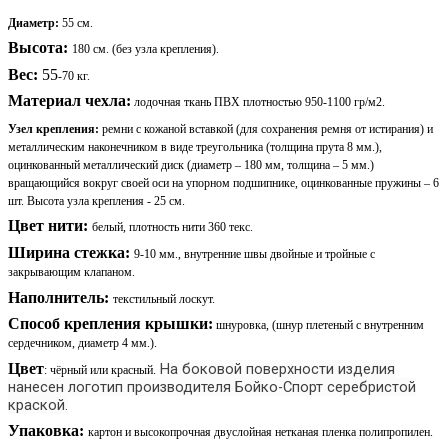
Диаметр:
55 см
.
Высота:
180 см. (без узла крепления).
Вес:
55
-70 кг.
Материал чехла:
лодочная ткань ПВХ плотностью 950-1100 гр/м2.
Узел крепления:
ремни с кожаной вставкой (для сохранения ремня от истирания) и
металлическим наконечником в виде треугольника (толщина прута 8 мм.),
оцинкованный металлический диск (диаметр – 180 мм, толщина – 5 мм.)
вращающийся вокруг своей оси на упорном подшипнике, оцинкованные пружины – 6
шт. Высота узла крепления - 25 см.
Цвет нити:
белый, плотность нити 360 текс.
Ширина стежка:
9-10 мм.,
внутренние швы двойные и тройные с
закрывающим клапаном.
Наполнитель:
текстильный лоскут.
Способ крепления крышки:
шнуровка, (шнур плетеный с внутренним
сердечником, диаметр 4 мм.).
Цвет
На боковой поверхности изделия
: чёрный или красный.
нанесен логотип производителя Бойко-Спорт серебристой
краской.
Упаковка:
картон и высокопрочная двуслойная нетканая пленка полипропилен.