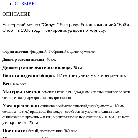
ОТЗЫВЫ
ОПИСАНИЕ
Боксерский мешок "Силуэт" был разработан компанией "Бойко-
Спорт" в 1996 году. Тренировка ударов по корпусу.
Форма изделия:
фигурный, Т-образный с одним сужением.
Диаметр основы изделия:
40 см
.
Диаметр апперкотного кольца:
70 см.
Высота изделия общая:
(без учета узла крепления).
145 см.
Вес:
60-75 кг.
Материал чехла:
ременная кожа КРС 3,5-4,0 мм. (полный прокрас по всей
толщине кожи), армирована изнутри тканью.
Узел крепления:
оцинкованный металлический диск (диаметр – 180 мм,
толщина – 5 мм.) вращающийся вокруг своей оси на упорном подшипнике,
оцинкованные пружины – 8 шт., оцинкованное кольцо (толщина – 10 мм.). Высота
узла крепления - 25 см.
Цвет нити:
белый, плотность нити 360 текс.