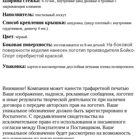
Ширина стежка:
9-10 мм.,
внутренние швы двойные и тройные с
закрывающим клапаном.
Наполнитель:
текстильный лоскут.
Способ крепления крышки:
шнуровка, (шнур плетеный с внутренним
сердечником, диаметр 4 мм.).
Цвет
: чёрный.
Боковая поверхность:
На боковой
изготавливается из 8-ми деталей.
поверхности изделия нанесен логотип производителя Бойко-
Спорт серебристой краской.
Упаковка:
картон и высокопрочная двуслойная нетканая пленка полипропилен.
Внимание! Компания может нанести трафаретной печатью
Ваше изображение, надписи, рекламные сообщения, логотип
и иные результаты творческой деятельности при наличии
договора о передаче авторских прав на логотип. Ваше
уникальное обозначение должно быть зарегистрировано в
Роспатенте. С предъявлением свидетельства на
исключительное право его использования и письменного
согласия между Покупателем и Поставщиком, Ваше
уникальное обозначение будет рассмотрено на возможность
его нанесение на товар компании.