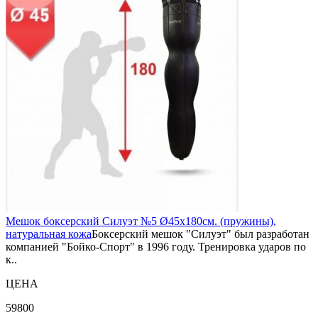
Мешок боксерский Силуэт №5 Ø45х180см. (пружины),
натуральная кожа
Боксерский мешок "Силуэт" был разработан
компанией "Бойко-Спорт" в 1996 году. Тренировка ударов по
к..
ЦЕНА
59800