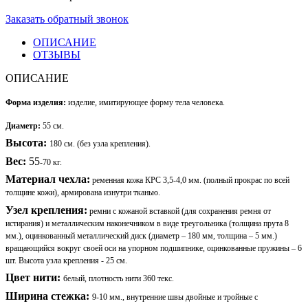
Заказать обратный звонок
ОПИСАНИЕ
ОТЗЫВЫ
ОПИСАНИЕ
Форма изделия:
изделие, имитирующее форму тела человека.
Диаметр:
55 см
.
Высота:
180 см. (без узла крепления).
Вес:
55
-70 кг.
Материал чехла:
ременная кожа КРС 3,5-4,0 мм. (полный прокрас по всей
толщине кожи), армирована изнутри тканью.
Узел крепления:
ремни с кожаной вставкой (для сохранения ремня от
истирания) и металлическим наконечником в виде треугольника (толщина прута 8
мм.), оцинкованный металлический диск (диаметр – 180 мм, толщина – 5 мм.)
вращающийся вокруг своей оси на упорном подшипнике, оцинкованные пружины – 6
шт. Высота узла крепления - 25 см.
Цвет нити:
белый, плотность нити 360 текс.
Ширина стежка:
9-10 мм.,
внутренние швы двойные и тройные с