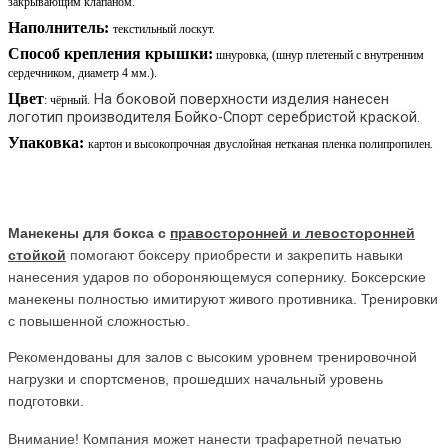
закрывающим клапаном.
Наполнитель:
текстильный лоскут.
Способ крепления крышки:
шнуровка, (шнур плетеный с внутренним
сердечником, диаметр 4 мм.).
Цвет
На боковой поверхности изделия нанесен
: чёрный.
логотип производителя Бойко-Спорт серебристой краской.
Упаковка:
картон и высокопрочная двуслойная нетканая пленка полипропилен.
Манекены для бокса с
правосторонней и левосторонней
стойкой
помогают боксеру приобрести и закрепить навыки
нанесения ударов по обороняющемуся сопернику. Боксерские
манекены полностью имитируют живого противника. Тренировки
с повышенной сложностью.
Рекомендованы для залов с высоким уровнем тренировочной
нагрузки и спортсменов, прошедших начальный уровень
подготовки.
Внимание! Компания может нанести трафаретной печатью